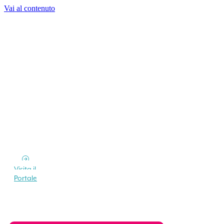
Vai al contenuto
Visita il
Portale
Vuoi soggiornare all’Isola d’Elba?
Richiedi un preventivo senza impegno a più
strutture ricettive