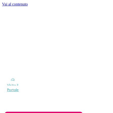
Vai al contenuto
Visita il
Portale
Vuoi soggiornare all’Isola d’Elba?
Richiedi un preventivo senza impegno a più
strutture ricettive