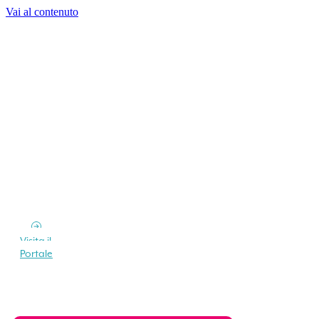
Vai al contenuto
Visita il
Portale
Vuoi soggiornare all’Isola d’Elba?
Richiedi un preventivo senza impegno a più
strutture ricettive