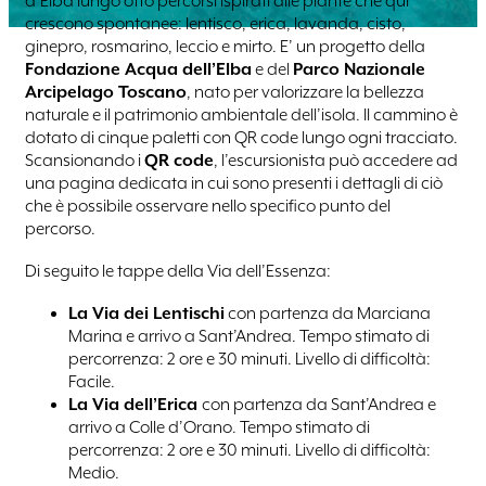
d’Elba lungo otto percorsi ispirati alle piante che qui
crescono spontanee: lentisco, erica, lavanda, cisto,
ginepro, rosmarino, leccio e mirto. E’ un progetto della
Fondazione Acqua dell’Elba
e del
Parco Nazionale
Arcipelago Toscano
, nato per valorizzare la bellezza
naturale e il patrimonio ambientale dell’isola. Il cammino è
dotato di cinque paletti con QR code lungo ogni tracciato.
Scansionando i
QR code
, l’escursionista può accedere ad
una pagina dedicata in cui sono presenti i dettagli di ciò
che è possibile osservare nello specifico punto del
percorso.
Di seguito le tappe della Via dell’Essenza:
La Via dei Lentischi
con partenza da Marciana
Marina e arrivo a Sant’Andrea. Tempo stimato di
percorrenza: 2 ore e 30 minuti. Livello di difficoltà:
Facile.
La Via dell’Erica
con partenza da Sant’Andrea e
arrivo a Colle d’Orano. Tempo stimato di
percorrenza: 2 ore e 30 minuti. Livello di difficoltà:
Medio.