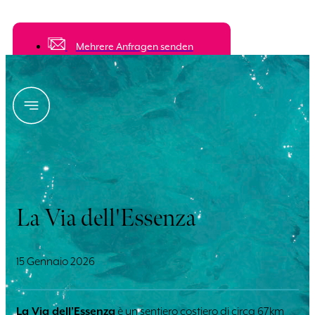
mehreren Unterkünften an
Mehrere Anfragen senden
La Via dell'Essenza
15 Gennaio 2026
La Via dell’Essenza
è un sentiero costiero di circa 67km