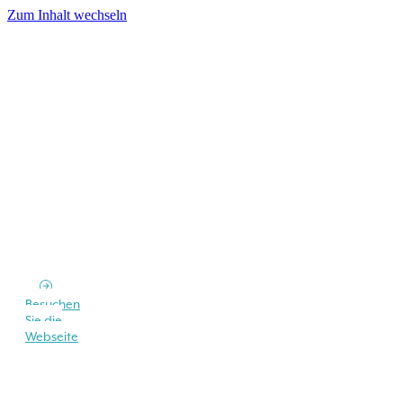
Zum Inhalt wechseln
Besuchen
Sie die
Webseite
Suchen Sie eine Unterkunft auf der Insel
Elba?
Fordern Sie ein unverbindliches Angebot von