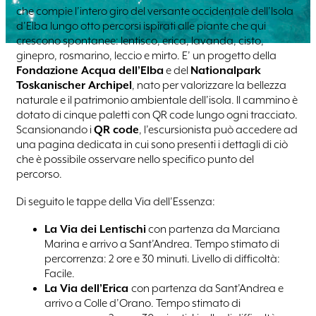
che compie l’intero giro del versante occidentale dell’Isola
d’Elba lungo otto percorsi ispirati alle piante che qui
crescono spontanee: lentisco, erica, lavanda, cisto,
ginepro, rosmarino, leccio e mirto. E’ un progetto della
Fondazione Acqua dell’Elba
e del
Nationalpark
Toskanischer Archipel
, nato per valorizzare la bellezza
naturale e il patrimonio ambientale dell’isola. Il cammino è
dotato di cinque paletti con QR code lungo ogni tracciato.
Scansionando i
QR code
, l’escursionista può accedere ad
una pagina dedicata in cui sono presenti i dettagli di ciò
che è possibile osservare nello specifico punto del
percorso.
Di seguito le tappe della Via dell’Essenza:
La Via dei Lentischi
con partenza da Marciana
Marina e arrivo a Sant’Andrea. Tempo stimato di
percorrenza: 2 ore e 30 minuti. Livello di difficoltà:
Facile.
La Via dell’Erica
con partenza da Sant’Andrea e
arrivo a Colle d’Orano. Tempo stimato di