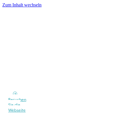
Zum Inhalt wechseln
Besuchen
Sie die
Webseite
Suchen Sie eine Unterkunft auf der Insel
Elba?
Fordern Sie ein unverbindliches Angebot von