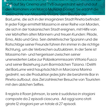
2013 auf Sky Cinema und TV8 ausgestrahlt wird und auf
den Romanen von Marco Malvaldi basiert. Sie erzählt die
Geschichte von Massimo Viviani, dem Besitzer der
BarLume, die sich in der imaginären Stadt Pineta befindet.
In jeder Folge ermittelt Massimo in einer Reihe von Morden,
die sich in der toskanischen Stadt ereignen, mit Hilfe von
vier lebhaften alten Männern und treuen Kunden: Pilade,
Emo, Aldo und Gino. Sein detektivischer Spürsinn und die
Ratschläge seiner Freunde führen ihn immer in die richtige
Richtung, um die Verbrechen aufzuklären. In der Serie ist
Massimo hin- und hergerissen zwischen seiner
unerwiderten Liebe zur Polizeikommissarin Vittoria Fusco
und seiner Beziehung zum Barmädchen Tiziana. I Delitti
del BarLume wird hauptsächlich in Marciana Marina
gedreht, wo die Produktion jedes Jahr die berühmte Bar in
Pineta aufbaut, das Ziel zahlreicher Besuche von Touristen
mit den üblichen Selfies.
Il regista è Roan Johnson, la serie è suddivisa in stagioni
composte da 2 episodi ciascuna. Ad oggi sono stati
girate 12 stagioni per un totale di 27 episodi.