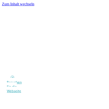
Zum Inhalt wechseln
Besuchen
Sie die
Webseite
Suchen Sie eine Unterkunft auf der Insel
Elba?