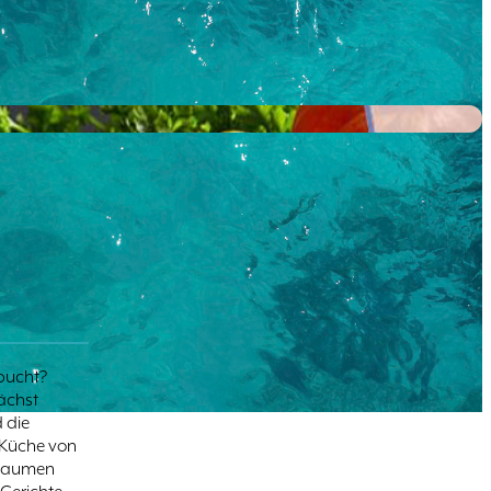
ebucht?
ächst
d die
 Küche von
 Gaumen