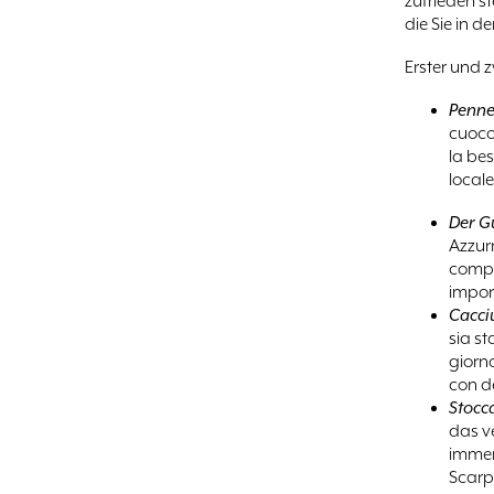
zufrieden st
die Sie in 
Erster und z
Penne
cuoco 
la be
locale
Der G
Azzurr
compo
import
Cacci
sia s
giorno
con de
Stocca
das ve
immer 
Scarp