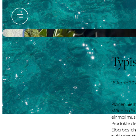
Typis
16 Aprile 20
Planen Sie 
Möchten Sie
einmal müsse
Produkte de
Elba besteh