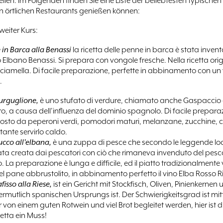
ellen. Im Folgenden finden Sie eine Liste der beliebtesten typischen
den örtlichen Restaurants genießen können:
weiter Kurs:
 in Barca alla Benassi
la ricetta delle penne in barca è stata inven
Elbano Benassi. Si prepara con vongole fresche. Nella ricetta orig
sciamella. Di facile preparazione, perfette in abbinamento con un
.
urguglione,
è uno stufato di verdure, chiamato anche Gaspaccio 
o, a causa dell’influenza del dominio spagnolo. Di facile preparaz
sto da peperoni verdi, pomodori maturi, melanzane, zucchine, cip
ante servirlo caldo.
ucco all'elbana,
è una zuppa di pesce che secondo le leggende loca
tata creata dai pescatori con ciò che rimaneva invenduto del pesc
. La preparazione è lunga e difficile, ed il piatto tradizionalmente 
l pane abbrustolito, in abbinamento perfetto il vino Elba Rosso R
fisso alla Riese,
ist ein Gericht mit Stockfisch, Oliven, Pinienkernen
rmutlich spanischen Ursprungs ist. Der Schwierigkeitsgrad ist mitte
von einem guten Rotwein und viel Brot begleitet werden, hier ist d
etta ein Muss!