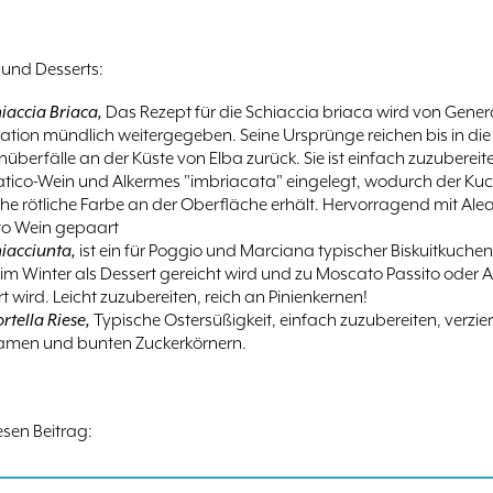
 und Desserts:
iaccia Briaca,
Das Rezept für die Schiaccia briaca wird von Gener
ation mündlich weitergegeben. Seine Ursprünge reichen bis in die 
nüberfälle an der Küste von Elba zurück. Sie ist einfach zuzuberei
eatico-Wein und Alkermes "imbriacata" eingelegt, wodurch der Kuc
che rötliche Farbe an der Oberfläche erhält. Hervorragend mit Ale
to Wein gepaart
hiacciunta,
ist
ein für Poggio und Marciana typischer Biskuitkuchen,
im Winter als Dessert gereicht wird und zu Moscato Passito oder A
rt wird. Leicht zuzubereiten, reich an Pinienkernen!
rtella Riese,
Typische Ostersüßigkeit, einfach zuzubereiten, verzier
amen und bunten Zuckerkörnern.
iesen Beitrag: