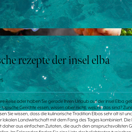
che rezepte der insel elba
25
Ihre Reise oder haben Sie gerade Ihren Urlaub auf der Insel Elba g
 typische Gerichte essen, wissen aber nicht, welche das sind? Zun
n Sie wissen, dass die kulinarische Tradition Elbas sehr alt ist un
r lokalen Landwirtschaft mit dem Fang des Tages kombiniert. Die
t daher aus einfachen Zutaten, die auch den anspruchsvollsten